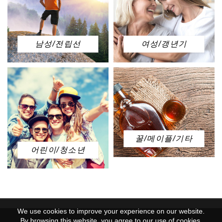
남성/전립선
여성/갱년기
꿀/메이플/기타
어린이/청소년
We use cookies to improve your experience on our website.
By browsing this website, you agree to our use of cookies.