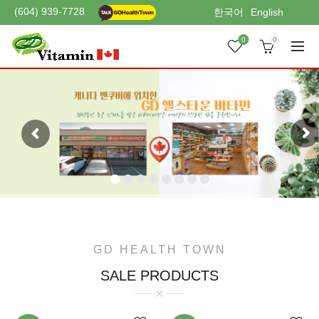
(604) 939-7728
한국어
English
0
0
GD HEALTH TOWN
SALE PRODUCTS