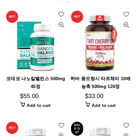
HOT
HOT
코데코 나노칼밸런스 500mg
허바 몽모랑시 타트체리 10배
45정
농축 500mg 120정
$
55.00
$
33.00
Add to cart
Add to cart
SOL
HOT
D O
UT