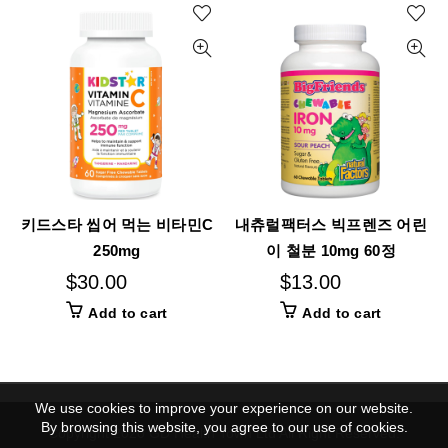
키드스타 씹어 먹는 비타민C
내츄럴팩터스 빅프렌즈 어린
250mg
이 철분 10mg 60정
$
30.00
$
13.00
Add to cart
Add to cart
We use cookies to improve your experience on our website.
By browsing this website, you agree to our use of cookies.
Copyright 2020 GD Health Town Ltd All Right Reserved.