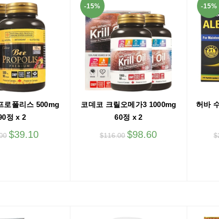
-15%
-15%
프로폴리스 500mg
코데코 크릴오메가3 1000mg
허바 수
90정 x 2
60정 x 2
$
39.10
$
98.60
00
$
116.00
$
dd to cart
Add to cart