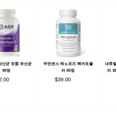
낙산균 포함 유산균
우먼센스 메노포즈 헤어포뮬
내츄럴
90정
러 60정
리 3
2.00
$
39.00
Add to cart
Add to cart