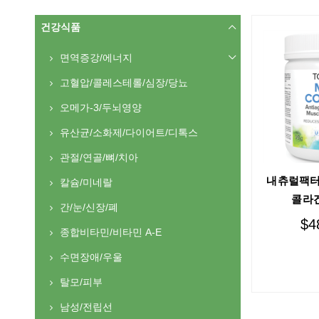
건강식품
면역증강/에너지
고혈압/콜레스테롤/심장/당뇨
오메가-3/두뇌영양
유산균/소화제/다이어트/디톡스
관절/연골/뼈/치아
내츄럴팩터
칼슘/미네랄
콜라겐
간/눈/신장/폐
$
4
종합비타민/비타민 A-E
수면장애/우울
탈모/피부
남성/전립선