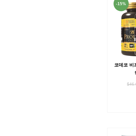
-15%
코데코 비
$
46.
A