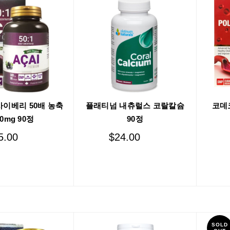
이베리 50배 농축
플래티넘 내츄럴스 코랄칼슘
코데
00mg 90정
90정
5.00
$
24.00
Add to cart
Add to cart
SOLD