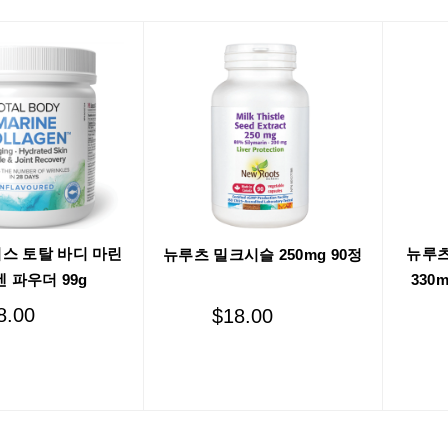
스 토탈 바디 마린
뉴루츠
뉴루츠 밀크시슬 250mg 90정
 파우더 99g
330m
8.00
$
18.00
Add to cart
Add to cart