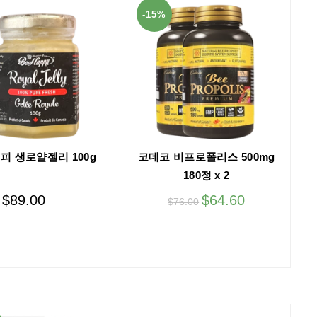
-15%
피 생로얄젤리 100g
코데코 비프로폴리스 500mg
180정 x 2
$
89.00
$
64.60
$
76.00
Add to cart
Add to cart