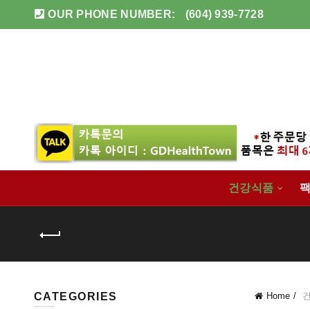
OUR PHONE NUMBER:
(604) 939-7728
건강식품
팩
CATEGORIES
Home
건