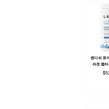
랜디쉬 퓨어
라겐 펩타
$
5