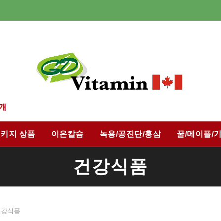
키지 상품
이온칼슘
녹용/공진단/홍삼
꿀/메이플/
건강식품
강식품