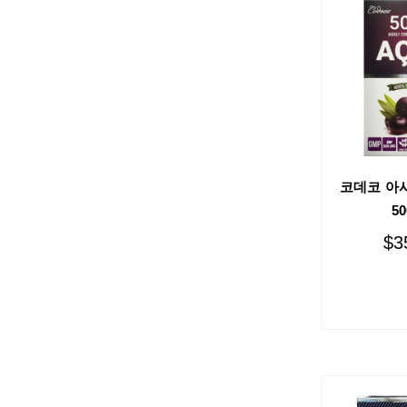
코데코 아사
5
$
3