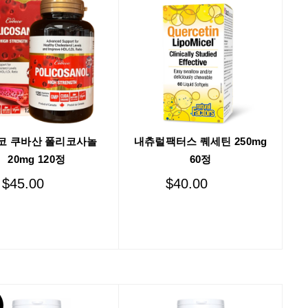
내츄럴팩터스 퀘세틴 250mg
코 쿠바산 폴리코사놀
60정
20mg 120정
$
40.00
$
45.00
Add to cart
Add to cart