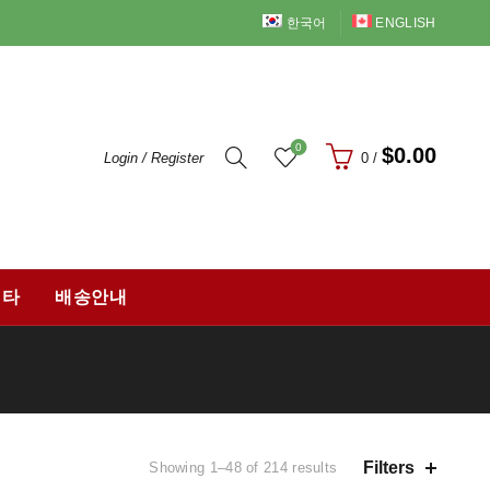
한국어
ENGLISH
0
$
0.00
Login / Register
0
/
기타
배송안내
Filters
Showing 1–48 of 214 results