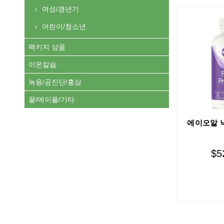
여성/갱년기
어린이/청소년
팩키지 상품
이온칼슘
녹용/공진단/홍삼
꿀/메이플/기타
에이오알 
$
5