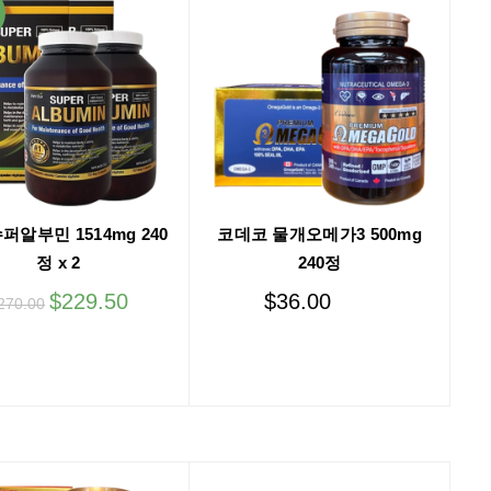
퍼알부민 1514mg 240
코데코 물개오메가3 500mg
정 x 2
240정
$
229.50
$
36.00
270.00
Add to cart
Add to cart